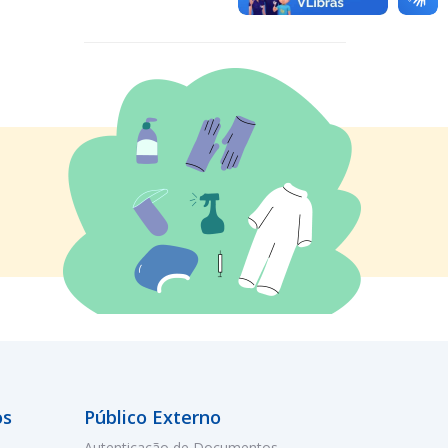
os
Público Externo
Autenticação de Documentos