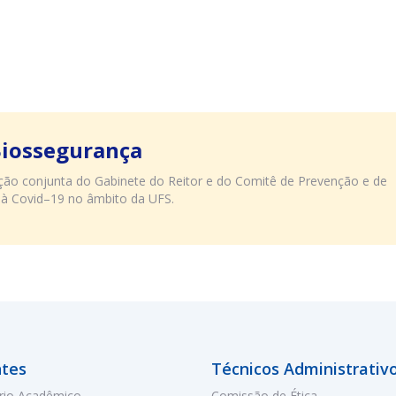
Biossegurança
uação conjunta do Gabinete do Reitor e do Comitê de Prevenção e de
 à Covid–19 no âmbito da UFS.
tes
Técnicos Administrativ
rio Acadêmico
Comissão de Ética