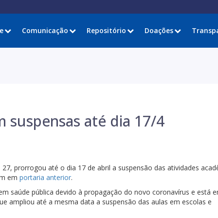
e
Comunicação
Repositório
Doações
Transp
m suspensas até dia 17/4
a, 27, prorrogou até o dia 17 de abril a suspensão das atividades aca
vam em
portaria anterior
.
 em saúde pública devido à propagação do novo coronavírus e está 
ue ampliou até a mesma data a suspensão das aulas em escolas e