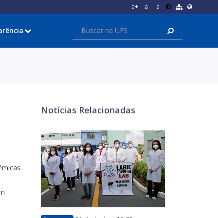
a+
a-
a
arência
Notícias Relacionadas
dêmicas
em