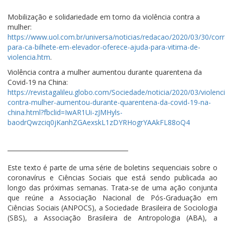
Mobilização e solidariedade em torno da violência contra a
mulher:
https://www.uol.com.br/universa/noticias/redacao/2020/03/30/corr
para-ca-bilhete-em-elevador-oferece-ajuda-para-vitima-de-
violencia.htm
.
Violência contra a mulher aumentou durante quarentena da
Covid-19 na China:
https://revistagalileu.globo.com/Sociedade/noticia/2020/03/violenc
contra-mulher-aumentou-durante-quarentena-da-covid-19-na-
china.html?fbclid=IwAR1Ui-zJMHyls-
baodrQwzciq0jKanhZGAexskL1zDYRHogrYAAkFL88oQ4
________________________________________
Este texto é parte de uma série de boletins sequenciais sobre o
coronavírus e Ciências Sociais que está sendo publicada ao
longo das próximas semanas. Trata-se de uma ação conjunta
que reúne a Associação Nacional de Pós-Graduação em
Ciências Sociais (ANPOCS), a Sociedade Brasileira de Sociologia
(SBS), a Associação Brasileira de Antropologia (ABA), a