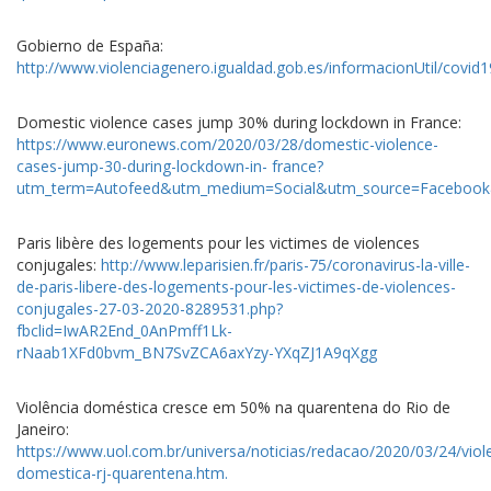
Gobierno de España:
http://www.violenciagenero.igualdad.gob.es/informacionUtil/covi
Domestic violence cases jump 30% during lockdown in France:
https://www.euronews.com/2020/03/28/domestic-violence-
cases-jump-30-during-lockdown-in- france?
utm_term=Autofeed&utm_medium=Social&utm_source=Faceboo
Paris libère des logements pour les victimes de violences
conjugales:
http://www.leparisien.fr/paris-75/coronavirus-la-ville-
de-paris-libere-des-logements-pour-les-victimes-de-violences-
conjugales-27-03-2020-8289531.php?
fbclid=IwAR2End_0AnPmff1Lk-
rNaab1XFd0bvm_BN7SvZCA6axYzy-YXqZJ1A9qXgg
Violência doméstica cresce em 50% na quarentena do Rio de
Janeiro:
https://www.uol.com.br/universa/noticias/redacao/2020/03/24/viol
domestica-rj-quarentena.htm
.