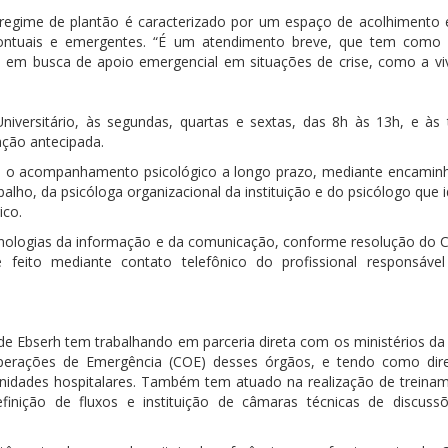
 regime de plantão é caracterizado por um espaço de acolhimento 
 pontuais e emergentes. “É um atendimento breve, que tem como 
em busca de apoio emergencial em situações de crise, como a vi
niversitário, às segundas, quartas e sextas, das 8h às 13h, e às 
ação antecipada.
s o acompanhamento psicológico a longo prazo, mediante encami
ho, da psicóloga organizacional da instituição e do psicólogo que i
ico.
tecnologias da informação e da comunicação, conforme resolução do 
é feito mediante contato telefônico do profissional responsáv
de Ebserh tem trabalhando em parceria direta com os ministérios da
perações de Emergência (COE) desses órgãos, e tendo como dire
nidades hospitalares. Também tem atuado na realização de treina
finição de fluxos e instituição de câmaras técnicas de discus