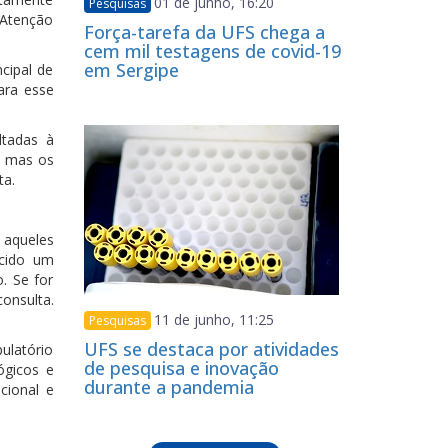
01 de junho, 16:20
Pesquisas
 Atenção
Força-tarefa da UFS chega a
cem mil testagens de covid-19
em Sergipe
cipal de
ara esse
ltadas à
, mas os
ta.
 aqueles
ecido um
. Se for
onsulta.
11 de junho, 11:25
Pesquisas
UFS se destaca por atividades
ulatório
de pesquisa e inovação
ógicos e
durante a pandemia
cional e