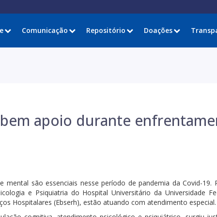
e
Comunicação
Repositório
Doações
Transp
cebem apoio durante enfrentame
e mental são essenciais nesse período de pandemia da Covid-19. P
cologia e Psiquiatria do Hospital Universitário da Universidade Fe
rviços Hospitalares (Ebserh), estão atuando com atendimento especial.
mulação cognitiva, atendimento psicológico e psiquiátrico, surgiu j