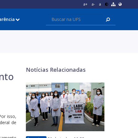
a+
a-
a
arência
Notícias Relacionadas
nto
or isso,
deral de
ustamente