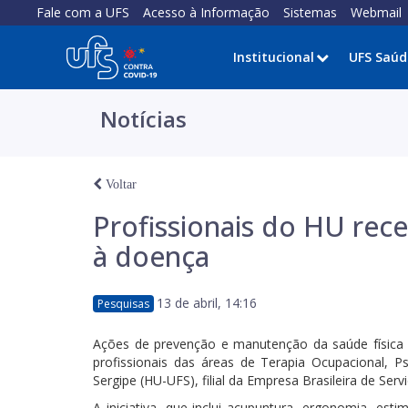
Fale com a UFS
Acesso à Informação
Sistemas
Webmail
Institucional
UFS Saúd
Notícias
Voltar
Profissionais do HU re
à doença
13 de abril, 14:16
Pesquisas
Ações de prevenção e manutenção da saúde física 
profissionais das áreas de Terapia Ocupacional, Psi
Sergipe (HU-UFS), filial da Empresa Brasileira de Se
A iniciativa, que inclui acupuntura, ergonomia, esti