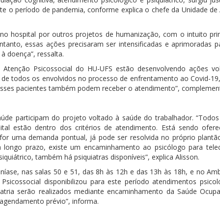
nte o período de pandemia, conforme explica o chefe da Unidade de
no hospital por outros projetos de humanização, com o intuito prin
tanto, essas ações precisaram ser intensificadas e aprimoradas p
à doença”, ressalta.
de Atenção Psicossocial do HU-UFS estão desenvolvendo ações vo
 de todos os envolvidos no processo de enfrentamento ao Covid-19
desses pacientes também podem receber o atendimento”, complemen
aúde participam do projeto voltado à saúde do trabalhador. “Todos
tal estão dentro dos critérios de atendimento. Está sendo ofer
or uma demanda pontual, já pode ser resolvida no próprio plantão
longo prazo, existe um encaminhamento ao psicólogo para telec
uiátrico, também há psiquiatras disponíveis”, explica Alisson.
ase, nas salas 50 e 51, das 8h às 12h e das 13h às 18h, e no Amb
Psicossocial disponibilizou para este período atendimentos psicol
uiatria serão realizados mediante encaminhamento da Saúde Ocupa
 agendamento prévio”, informa.