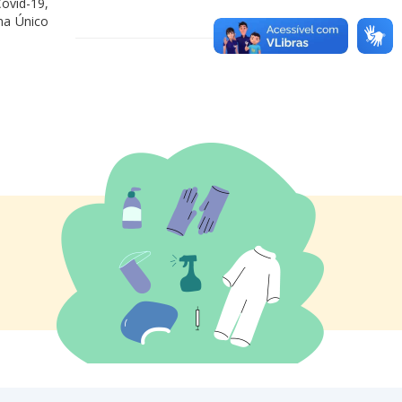
ovid-19,
ma Único