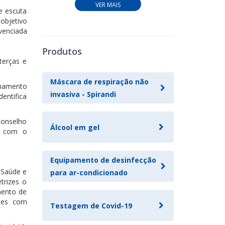
VER MAIS
e escuta
objetivo
venciada
Produtos
terças e
Máscara de respiração não
nhamento
invasiva - Spirandi
dentifica
Conselho
Álcool em gel
el com o
Equipamento de desinfecção
 Saúde e
para ar-condicionado
trizes o
mento de
sões com
Testagem de Covid-19