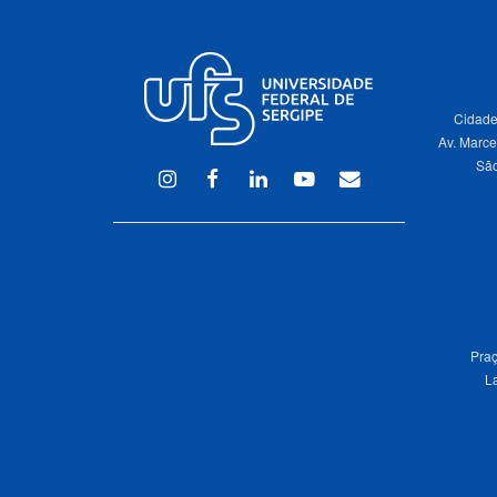
Cidade
Av. Marce
São
Instagram
Facebook
Linkedin
Youtube
WEBMAIL
Praç
L