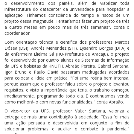
o desenvolvimento dos painéis, além de viabilizar toda
infraestrutura do datacenter da univerisdade para hospedar a
aplicação. Tínhamos consciência do tempo e riscos de um
projeto dessa magnitude. Tentaríamos fazer um projeto de três
a quatro meses em pouco mais de três semanas", conta o
coordenador.
Com orientação técnica e científica dos professores Marcos
Dósea (DSI), Andrés Menendez (STI), Lysandro Borges (DFA) e
da enfermeira Elielma Sá (HU-Prefeitura de Aracaju), o projeto
foi desenvolvido por quatro alunos de Sistemas de Informação
da UFS e bolsistas da KNUTH. Abraão Pereira, Gabriel Santana,
Igor Bruno e Paulo David passaram madrugadas acordados
para colocar a ideia em prática. "Foi uma rotina bem intensa,
porque assim que o professor falou sobre o projeto e levantou
requisitos, e visto a importância que teria, o trabalho começou
imediatamente, programando todo dia. E continuamos vendo
como melhorá-lo com novas funcionalidades," conta Abraão.
O vice-reitor da UFS, professor Valter Santana, valoriza a
entrega de mais uma contribuição à sociedade. "Essa foi mais
uma ação pensada e desenvolvida em conjunto a fim de
solucionar problemas e auxiliar o combate à pandemia,"