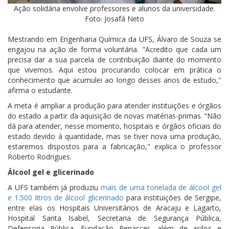
Ação solidária envolve professores e alunos da universidade.
Foto: Josafá Neto
Mestrando em Engenharia Química da UFS, Álvaro de Souza se
engajou na ação de forma voluntária. "Acredito que cada um
precisa dar a sua parcela de contribuição diante do momento
que vivemos. Aqui estou procurando colocar em prática o
conhecimento que acumulei ao longo desses anos de estudo,"
afirma o estudante.
A meta é ampliar a produção para atender instituições e órgãos
do estado a partir da aquisição de novas matérias-primas. “Não
dá para atender, nesse momento, hospitais e órgãos oficiais do
estado devido à quantidade, mas se tiver nova uma produção,
estaremos dispostos para a fabricação," explica o professor
Roberto Rodrigues.
Álcool gel e glicerinado
A UFS também já produziu
mais de uma tonelada de álcool gel
e 1.500 litros de álcool glicerinado
para instituições de Sergipe,
entre elas os Hospitais Universitários de Aracaju e Lagarto,
Hospital Santa Isabel, Secretaria de Segurança Pública,
Defensoria Pública, Fundação Renascer, além de asilos e