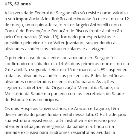
UFS, 52 anos
A Universidade Federal de Sergipe não só resiste como valoriza
a sua importância. A instituição antecipou-se à crise e, no dia 12
de março, uma quinta-feira, o reitor Angelo Antoniolli criou o
Comitê de Prevenção e Redução de Riscos frente à infecção
pelo Coronavírus (Covid-19), formado por especialistas e
presidido pelo vice-reitor Valter Joviniano, suspendendo as
atividades acadêmicas extracurriculares e as viagens.
O primeiro caso de paciente contaminado em Sergipe foi
confirmado no sábado, dia 14. As duas primeiras mortes, no dia
2 de abril. Na segunda-feira, dia 16 de março, a UFS suspendeu
todas as atividades acadêmicas presenciais. E desde então as
atividades consideradas essenciais não param. As ações
seguem as diretrizes da Organização Mundial da Saúde, do
Ministério da Saúde e a parceria com as secretarias de Saúde
do Estado e dos municípios.
Os dois Hospitais Universitários, de Aracaju e Lagarto, têm
desempenhado papel fundamental nessa luta. O HUL adequou
sua estrutura assistencial, administrativa e de ensino para
atender à situação emergencial da pandemia. Criou uma
unidade exclusiva para síndromes respiratórias agudas, a