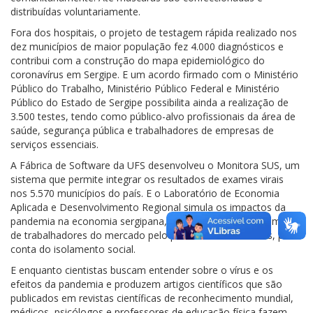
distribuídas voluntariamente.
Fora dos hospitais, o projeto de testagem rápida realizado nos
dez municípios de maior população fez 4.000 diagnósticos e
contribui com a construção do mapa epidemiológico do
coronavírus em Sergipe. E um acordo firmado com o Ministério
Público do Trabalho, Ministério Público Federal e Ministério
Público do Estado de Sergipe possibilita ainda a realização de
3.500 testes, tendo como público-alvo profissionais da área de
saúde, segurança pública e trabalhadores de empresas de
serviços essenciais.
A Fábrica de Software da UFS desenvolveu o Monitora SUS, um
sistema que permite integrar os resultados de exames virais
nos 5.570 municípios do país. E o Laboratório de Economia
Aplicada e Desenvolvimento Regional simula os impactos da
pandemia na economia sergipana, considerando o afastamento
de trabalhadores do mercado pelo período de três meses, por
conta do isolamento social.
E enquanto cientistas buscam entender sobre o vírus e os
efeitos da pandemia e produzem artigos científicos que são
publicados em revistas científicas de reconhecimento mundial,
médicos, psicólogos e professores de educação física fazem