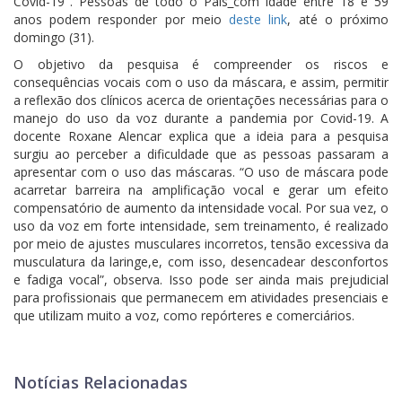
Covid-19". Pessoas de todo o País
com idade entre 18 e 59
anos podem responder por meio
deste link
, até o próximo
domingo (31).
O objetivo da pesquisa é compreender os riscos e
consequências vocais com o uso da máscara, e assim, permitir
a reflexão dos clínicos acerca de orientações necessárias para o
manejo do uso da voz durante a pandemia por Covid-19. A
docente Roxane Alencar explica que a ideia para a pesquisa
surgiu ao perceber a dificuldade que as pessoas passaram a
apresentar com o uso das máscaras. “O uso de máscara pode
acarretar barreira na amplificação vocal e gerar um efeito
compensatório de aumento da intensidade vocal. Por sua vez, o
uso da voz em forte intensidade, sem treinamento, é realizado
por meio de ajustes musculares incorretos, tensão excessiva da
musculatura da laringe,e, com isso, desencadear desconfortos
e fadiga vocal”, observa. Isso pode ser ainda mais prejudicial
para profissionais que permanecem em atividades presenciais e
que utilizam muito a voz, como repórteres e comerciários.
Notícias Relacionadas