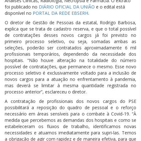
Análises Clínicas, Radiologia, Necropsia e Farmácia. O extrato
foi publicado no
DIÁRIO OFICIAL DA UNIÃO
e o edital está
disponível no
PORTAL DA REDE EBSERH
.
O diretor de Gestão de Pessoas da estatal, Rodrigo Barbosa,
explica que se trata de cadastro reserva, e que o total possível
de contratações desses novos cargos já foi previsto no
primeiro processo seletivo, ou seja, somadas ambas as
seleções, poderão ser contratados aproximadamente 6 mil
profissionais temporários, dependendo da necessidade dos
hospitais. “Não houve alteração na totalidade do número
possível de contratações, que permanece o mesmo. Esse novo
processo seletivo é exclusivamente voltado para a inclusão de
novos cargos para a atuação no enfrentamento à pandemia,
mas deverá se limitar à mesma quantidade registrada no
processo anterior”, esclareceu o diretor.
A contratação de profissionais dos novos cargos do PSE
possibilitará a reposição do quadro de pessoal e o reforço
necessário em áreas sensíveis para o combate à Covid-19. “À
medida que percebemos as demandas dos hospitais e como se
estabeleceram os fluxos de trabalho, identificamos novas
necessidades e atuamos imediatamente para supri-las. Temos
a obrigação de agir com rapidez e de maneira efetiva, para que