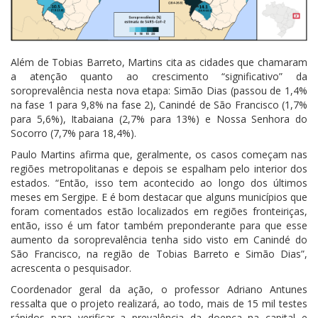
Além de Tobias Barreto, Martins cita as cidades que chamaram
a atenção quanto ao crescimento “significativo” da
soroprevalência nesta nova etapa: Simão Dias (passou de 1,4%
na fase 1 para 9,8% na fase 2), Canindé de São Francisco (1,7%
para 5,6%), Itabaiana (2,7% para 13%) e Nossa Senhora do
Socorro (7,7% para 18,4%).
Paulo Martins afirma que, geralmente, os casos começam nas
regiões metropolitanas e depois se espalham pelo interior dos
estados. “Então, isso tem acontecido ao longo dos últimos
meses em Sergipe. E é bom destacar que alguns municípios que
foram comentados estão localizados em regiões fronteiriças,
então, isso é um fator também preponderante para que esse
aumento da soroprevalência tenha sido visto em Canindé do
São Francisco, na região de Tobias Barreto e Simão Dias”,
acrescenta o pesquisador.
Coordenador geral da ação, o professor Adriano Antunes
ressalta que o projeto realizará, ao todo, mais de 15 mil testes
rápidos para verificar a prevalência da doença na capital e