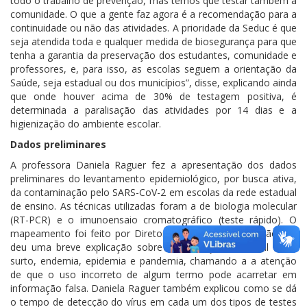
todo o trabalho de prevenção, mas temos que testar também a
comunidade. O que a gente faz agora é a recomendação para a
continuidade ou não das atividades. A prioridade da Seduc é que
seja atendida toda e qualquer medida de biosegurança para que
tenha a garantia da preservação dos estudantes, comunidade e
professores, e, para isso, as escolas seguem a orientação da
Saúde, seja estadual ou dos municípios”, disse, explicando ainda
que onde houver acima de 30% de testagem positiva, é
determinada a paralisação das atividades por 14 dias e a
higienização do ambiente escolar.
Dados preliminares
A professora Daniela Raguer fez a apresentação dos dados
preliminares do levantamento epidemiológico, por busca ativa,
da contaminação pelo SARS-CoV-2 em escolas da rede estadual
de ensino. As técnicas utilizadas foram a de biologia molecular
(RT-PCR) e o imunoensaio cromatográfico (teste rápido). O
mapeamento foi feito por Diretoria Regional de Educação. Ela
deu uma breve explicação sobre a diferença conceitual entre
surto, endemia, epidemia e pandemia, chamando a a atenção
de que o uso incorreto de algum termo pode acarretar em
informação falsa. Daniela Raguer também explicou como se dá
o tempo de detecção do vírus em cada um dos tipos de testes