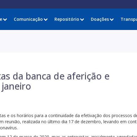
e
Comunicação
Repositório
Doações
Transp
as da banca de aferição e
 janeiro
atas e os horários para a continuidade da efetivação dos processos d
 em reunião, realizada no último dia 17 de dezembro, levando em cont
onavírus.
da em 12 de março de 2020, mas as entrevistas, inicialmente agendada