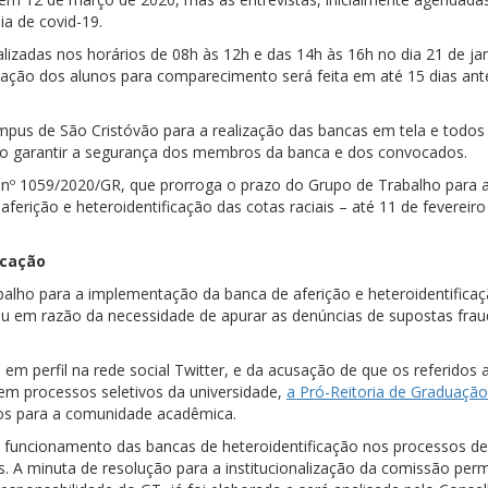
a de covid-19.
alizadas nos horários de 08h às 12h e das 14h às 16h no dia 21 de ja
cação dos alunos para comparecimento será feita em até 15 dias ant
ampus de São Cristóvão para a realização das bancas em tela e todos
do garantir a segurança dos membros da banca e dos convocados.
a nº 1059/2020/GR, que prorroga o prazo do Grupo de Trabalho para 
erição e heteroidentificação das cotas raciais – até 11 de fevereiro
icação
balho para a implementação da banca de aferição e heteroidentifica
rgiu em razão da necessidade de apurar as denúncias de supostas fra
m perfil na rede social Twitter, e da acusação de que os referidos 
em processos seletivos da universidade,
a Pró-Reitoria de Graduação
tos para a comunidade acadêmica.
 o funcionamento das bancas de heteroidentificação nos processos de
. A minuta de resolução para a institucionalização da comissão pe