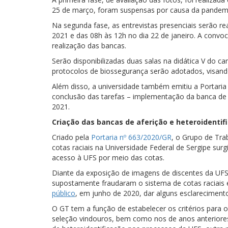
25 de março, foram suspensas por causa da pandemi
Na segunda fase, as entrevistas presenciais serão re
2021 e das 08h às 12h no dia 22 de janeiro. A convo
realização das bancas.
Serão disponibilizadas duas salas na didática V do c
protocolos de biossegurança serão adotados, visan
Além disso, a universidade também emitiu a Portari
conclusão das tarefas – implementação da banca de af
2021.
Criação das bancas
de aferição e heteroidentif
Criado pela
Portaria nº 663/2020/GR
, o Grupo de Tra
cotas raciais na Universidade Federal de Sergipe su
acesso à UFS por meio das cotas.
Diante da exposição de imagens de discentes da UFS e
supostamente fraudaram o sistema de cotas raciais 
público
, em junho de 2020, dar alguns esclarecimen
O GT tem a função de estabelecer os critérios para
seleção vindouros, bem como nos de anos anteriores