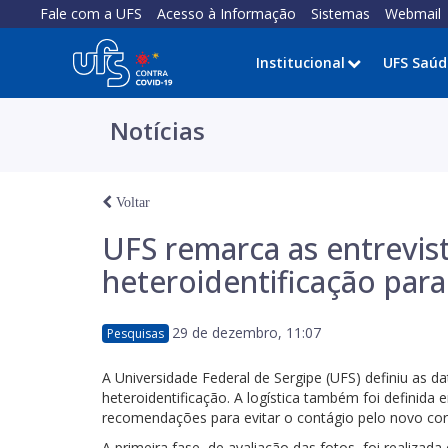
Fale com a UFS
Acesso à Informação
Sistemas
Webmail
Institucional
UFS Saúd
Notícias
Voltar
UFS remarca as entrevist
heteroidentificação para
29 de dezembro, 11:07
Pesquisas
A Universidade Federal de Sergipe (UFS) definiu as d
heteroidentificação. A logística também foi definida
recomendações para evitar o contágio pelo novo cor
A primeira fase, de avaliação das fotos, foi realiza