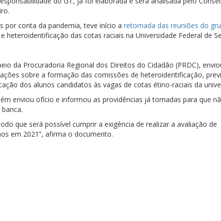
esponsabilidade do GT, já foi elaborada e será analisada pelo Conse
ro.
s por conta da pandemia, teve início a
retomada das reuniões do gr
 heteroidentificação das cotas raciais na Universidade Federal de Se
meio da Procuradoria Regional dos Direitos do Cidadão (PRDC), envio
mações sobre a formação das comissões de heteroidentificação, prev
ação dos alunos candidatos às vagas de cotas étino-raciais da unive
bém enviou ofício e informou as providências já tomadas para que n
 banca.
o que será possível cumprir a exigência de realizar a avaliação de
unos em 2021”, afirma o documento.