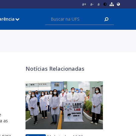
a+
a-
a
arência
Notícias Relacionadas
e
a as
s para