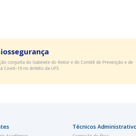
Biossegurança
uação conjunta do Gabinete do Reitor e do Comitê de Prevenção e de
 à Covid–19 no âmbito da UFS.
tes
Técnicos Administrativ
rio Acadêmico
Comissão de Ética