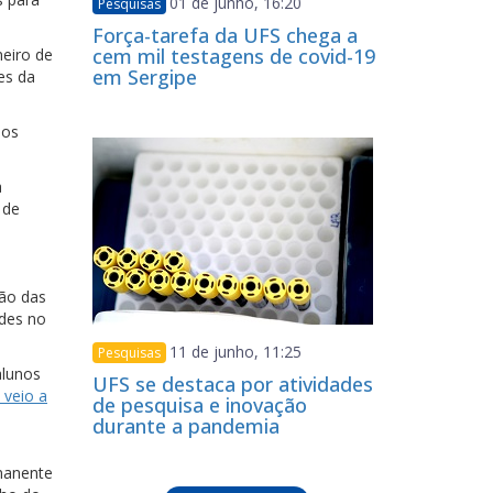
01 de junho, 16:20
Pesquisas
Força-tarefa da UFS chega a
cem mil testagens de covid-19
neiro de
em Sergipe
es da
 os
a
 de
ção das
udes no
11 de junho, 11:25
Pesquisas
alunos
UFS se destaca por atividades
 veio a
de pesquisa e inovação
durante a pandemia
rmanente