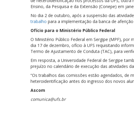
de heteroidentificação nos processos da UFS, outra r
Ensino, da Pesquisa e da Extensão (Conepe) em janei
No dia 2 de outubro, após a suspensão das atividade
trabalho
para a implementação da banca de aferição e
Ofício para o Ministério Público Federal
O Ministério Público Federal em Sergipe (MPF), por 
dia 17 de dezembro, ofício à UFS requisitando infor
Termo de Ajustamento de Conduta (TAC), para verific
Em resposta, a Universidade Federal de Sergipe tam
prejuízo no calendário de execução das atividades da
“Os trabalhos das comissões estão agendados, de mod
heteroidentificação antes do ingresso dos novos al
Ascom
comunica@ufs.br