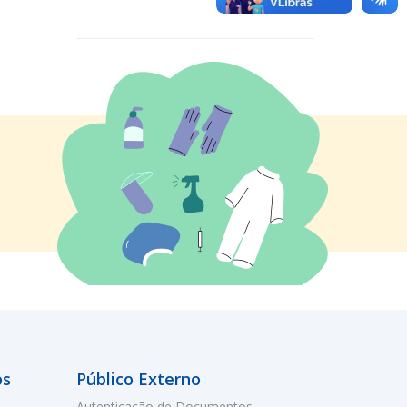
os
Público Externo
Autenticação de Documentos