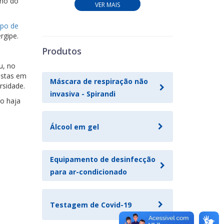
lho do
VER MAIS
upo de
rgipe.
Produtos
u, no
istas em
Máscara de respiração não
rsidade.
invasiva - Spirandi
ão haja
Álcool em gel
Equipamento de desinfecção
para ar-condicionado
Testagem de Covid-19