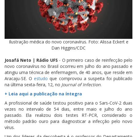
Ilustração médica do novo coronavírus. Foto: Alissa Eckert e
Dan Higgins/CDC
Josafá Neto | Rádio UFS
- O primeiro caso de reinfecção pelo
novo coronavírus no Brasil ocorreu em julho do ano passado e
atingiu uma técnica de enfermagem, de 40 anos, que reside em
Aracaju-SE. O
estudo
que comprovou a suspeita foi publicado
na última sexta-feira, 12, no
Journal of Infection
.
+ Leia aqui a publicação na íntegra
A profissional de saúde testou positivo para o Sars-CoV-2 duas
vezes no intervalo de 54 dias, entre maio e julho do ano
passado. Ela realizou dois testes RT-PCR, considerado o
método padrão ouro para diagnosticar a infecção pelo novo
vírus.
Um dos líderes da descoberta é o professor do Departamento