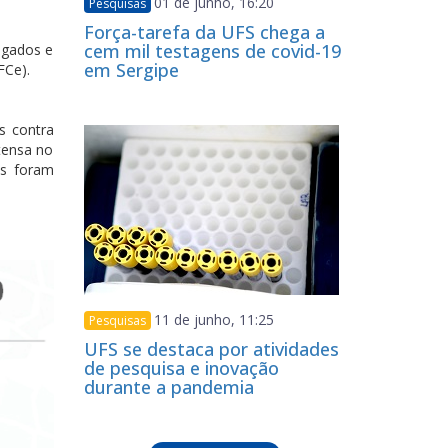
01 de junho, 16:20
Pesquisas
Força-tarefa da UFS chega a
cem mil testagens de covid-19
egados e
em Sergipe
FCe).
s contra
tensa no
us foram
11 de junho, 11:25
Pesquisas
UFS se destaca por atividades
de pesquisa e inovação
durante a pandemia