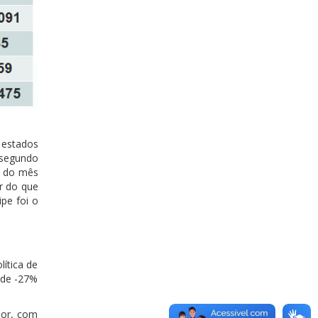
 estados
 segundo
r do mês
r do que
pe foi o
ítica de
 de -27%
ior, com