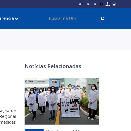
a+
a-
a
arência
Notícias Relacionadas
dação de
Regional
 medidas