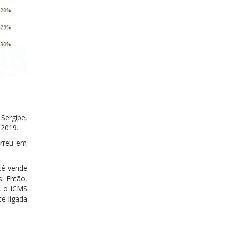
Sergipe,
 2019.
orreu em
cê vende
. Então,
, o ICMS
e ligada