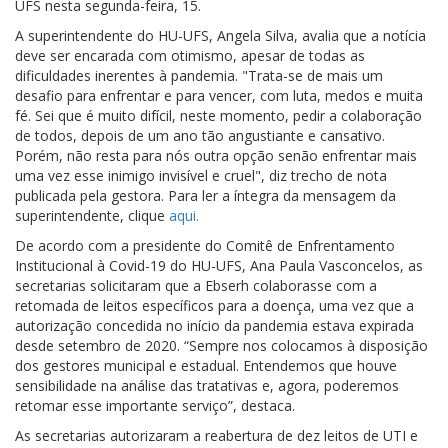
UFS nesta segunda-feira, 15.
A superintendente do HU-UFS, Angela Silva, avalia que a notícia
deve ser encarada com otimismo, apesar de todas as
dificuldades inerentes à pandemia. "Trata-se de mais um
desafio para enfrentar e para vencer, com luta, medos e muita
fé. Sei que é muito difícil, neste momento, pedir a colaboração
de todos, depois de um ano tão angustiante e cansativo.
Porém, não resta para nós outra opção senão enfrentar mais
uma vez esse inimigo invisível e cruel", diz trecho de nota
publicada pela gestora. Para ler a íntegra da mensagem da
superintendente, clique
aqui.
De acordo com a presidente do Comitê de Enfrentamento
Institucional à Covid-19 do HU-UFS, Ana Paula Vasconcelos, as
secretarias solicitaram que a Ebserh colaborasse com a
retomada de leitos específicos para a doença, uma vez que a
autorização concedida no início da pandemia estava expirada
desde setembro de 2020. “Sempre nos colocamos à disposição
dos gestores municipal e estadual. Entendemos que houve
sensibilidade na análise das tratativas e, agora, poderemos
retomar esse importante serviço”, destaca.
As secretarias autorizaram a reabertura de dez leitos de UTI e