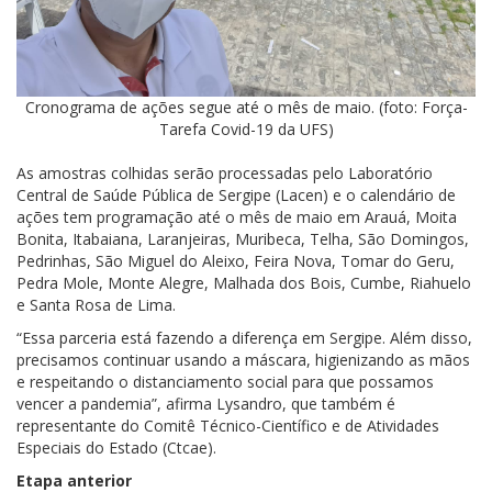
Cronograma de ações segue até o mês de maio. (foto: Força-
Tarefa Covid-19 da UFS)
As amostras colhidas serão processadas pelo Laboratório
Central de Saúde Pública de Sergipe (Lacen) e o calendário de
ações tem programação até o mês de maio em Arauá, Moita
Bonita, Itabaiana, Laranjeiras, Muribeca, Telha, São Domingos,
Pedrinhas, São Miguel do Aleixo, Feira Nova, Tomar do Geru,
Pedra Mole, Monte Alegre, Malhada dos Bois, Cumbe, Riahuelo
e Santa Rosa de Lima.
“Essa parceria está fazendo a diferença em Sergipe. Além disso,
precisamos continuar usando a máscara, higienizando as mãos
e respeitando o distanciamento social para que possamos
vencer a pandemia”, afirma Lysandro, que também é
representante do Comitê Técnico-Científico e de Atividades
Especiais do Estado (Ctcae).
Etapa anterior