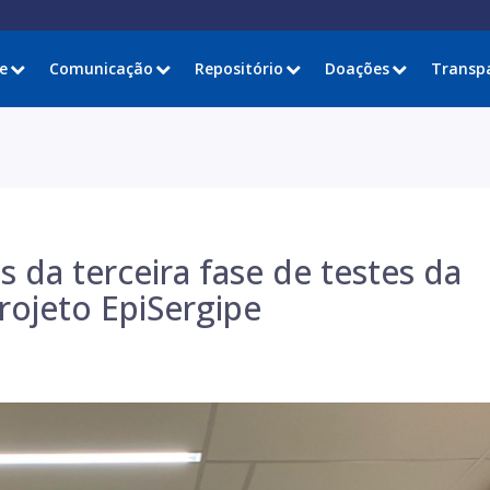
e
Comunicação
Repositório
Doações
Transp
 da terceira fase de testes da
rojeto EpiSergipe