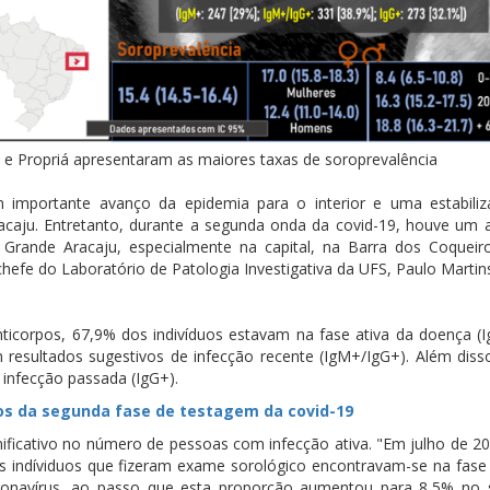
 e Propriá apresentaram as maiores taxas de soroprevalência
importante avanço da epidemia para o interior e uma estabili
aju. Entretanto, durante a segunda onda da covid-19, houve um
na Grande Aracaju, especialmente na capital, na Barra dos Coquei
chefe do Laboratório de Patologia Investigativa da UFS, Paulo Martins
nticorpos, 67,9% dos indivíduos estavam na fase ativa da doença (
esultados sugestivos de infecção recente (IgM+/IgG+). Além diss
 infecção passada (IgG+).
dos da segunda fase de testagem da covid-19
ficativo no número de pessoas com infecção ativa. "Em julho de 20
os indíviduos que fizeram exame sorológico encontravam-se na fase 
oronavírus, ao passo que esta proporção aumentou para 8,5% no