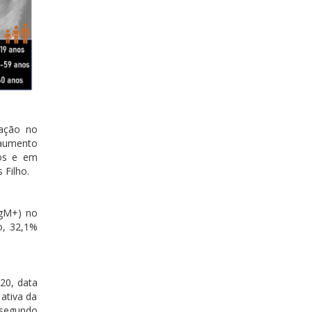
zação no
 aumento
ros e em
 Filho.
IgM+) no
o, 32,1%
20, data
ativa da
 segundo