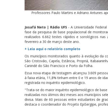
Professores Paulo Martins e Adriano Antunes ap
Josafá Neto | Rádio UFS
- A Universidade Federal 
fase da pesquisa de base populacional de monitor
realizados 6.662 testes rápidos e sorológicos nas
fevereiro a 30 de março deste ano.
+ Leia aqui o relatório completo
Os municípios monitorados quanto à evolução da c
São Cristovão, Capela, Estância, Propriá, Itabaianin
Canindé do São Francisco e Porto da Folha.
Essa nova etapa de testagem alcançou 3.609 pessoa
à faixa etária, 11,8% tinham entre 0 e 19 anos de id
registrada no inquérito epidemiológico.
"Trata-se do maior inquérito epidemiológico de base
realizadas nos útimos dez meses aos municípios sele
divisa. Mais de 60 pessoas entre estudantes de gra
destaca o coordenador do Projeto EpiSergipe, profe