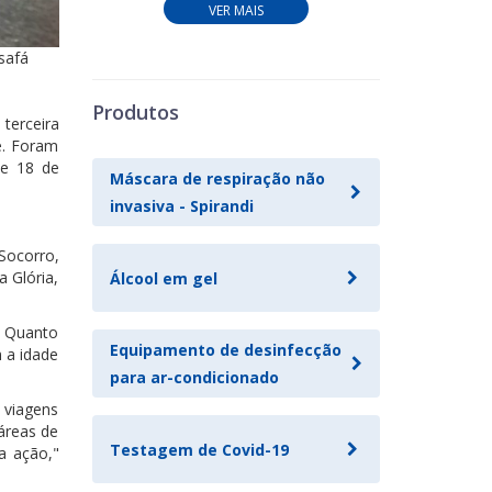
VER MAIS
safá
Produtos
 terceira
e. Foram
de 18 de
Máscara de respiração não
invasiva - Spirandi
Socorro,
a Glória,
Álcool em gel
. Quanto
Equipamento de desinfecção
m a idade
para ar-condicionado
0 viagens
áreas de
Testagem de Covid-19
a ação,"