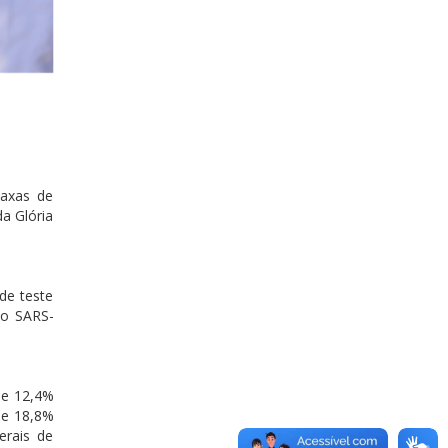
taxas de
da Glória
de teste
 o SARS-
 e 12,4%
 e 18,8%
erais de