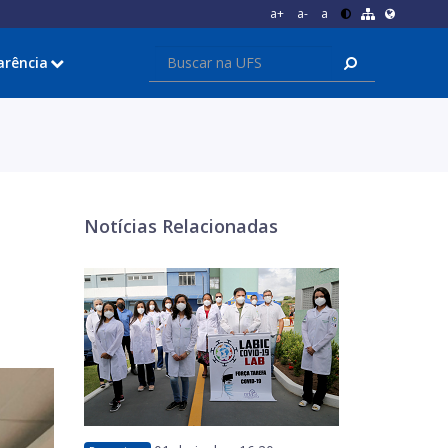
a+
a-
a
arência
Notícias Relacionadas