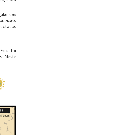
ular das
pulação.
adotadas
ncia foi
s. Neste