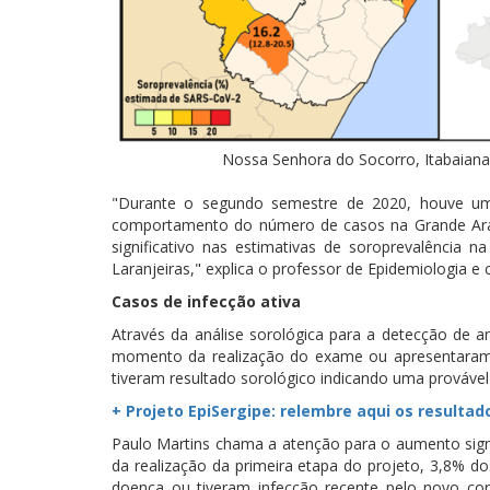
Nossa Senhora do Socorro, Itabaiana
"Durante o segundo semestre de 2020, houve um 
comportamento do número de casos na Grande Arac
significativo nas estimativas de soroprevalência 
Laranjeiras," explica o professor de Epidemiologia e 
Casos de infecção ativa
Através da análise sorológica para a detecção de a
momento da realização do exame ou apresentaram r
tiveram resultado sorológico indicando uma provável
+ Projeto EpiSergipe: relembre aqui os resulta
Paulo Martins chama a atenção para o aumento signi
da realização da primeira etapa do projeto, 3,8% d
doença ou tiveram infecção recente pelo novo c