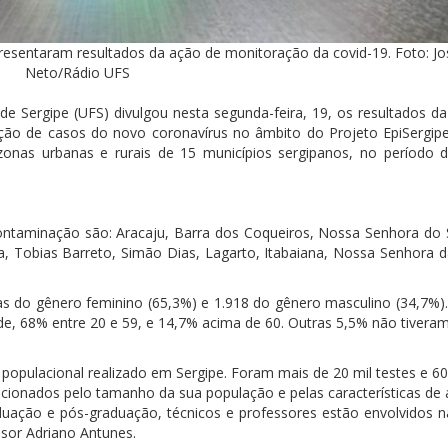
resentaram resultados da ação de monitoração da covid-19. Foto: Jo
Neto/Rádio UFS
de Sergipe (UFS) divulgou nesta segunda-feira, 19, os resultados da
ação de casos do novo coronavírus no âmbito do Projeto EpiSergip
 zonas urbanas e rurais de 15 municípios sergipanos, no período 
ontaminação são: Aracaju, Barra dos Coqueiros, Nossa Senhora do 
ha, Tobias Barreto, Simão Dias, Lagarto, Itabaiana, Nossa Senhora d
s do gênero feminino (65,3%) e 1.918 do gênero masculino (34,7%)
ade, 68% entre 20 e 59, e 14,7% acima de 60. Outras 5,5% não tivera
 populacional realizado em Sergipe. Foram mais de 20 mil testes e 6
cionados pelo tamanho da sua população e pelas características de 
duação e pós-graduação, técnicos e professores estão envolvidos n
ssor Adriano Antunes.