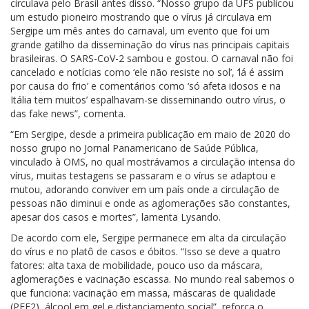
circulava pelo Brasil antes disso. “Nosso grupo da UFS publicou
um estudo pioneiro mostrando que o vírus já circulava em
Sergipe um mês antes do carnaval, um evento que foi um
grande gatilho da disseminação do vírus nas principais capitais
brasileiras. O SARS-CoV-2 sambou e gostou. O carnaval não foi
cancelado e notícias como ‘ele não resiste no sol’, ‘lá é assim
por causa do frio’ e comentários como ‘só afeta idosos e na
Itália tem muitos’ espalhavam-se disseminando outro vírus, o
das fake news”, comenta.
“Em Sergipe, desde a primeira publicação em maio de 2020 do
nosso grupo no Jornal Panamericano de Saúde Pública,
vinculado à OMS, no qual mostrávamos a circulação intensa do
vírus, muitas testagens se passaram e o vírus se adaptou e
mutou, adorando conviver em um país onde a circulação de
pessoas não diminui e onde as aglomerações são constantes,
apesar dos casos e mortes”, lamenta Lysando.
De acordo com ele, Sergipe permanece em alta da circulação
do vírus e no platô de casos e óbitos. “Isso se deve a quatro
fatores: alta taxa de mobilidade, pouco uso da máscara,
aglomerações e vacinação escassa. No mundo real sabemos o
que funciona: vacinação em massa, máscaras de qualidade
(PFF2), álcool em gel e distanciamento social”, reforça o