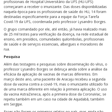
profissionais de Hospital Universitário da UFS (HU-UFS)
começaram a receber o imunizante. Das doses disponibilizadas
naquela época para os profissionais de saúde do HU, 14 foram
destinadas especificamente para a equipe da Força-Tarefa
Covid-19 da UFS, coordenada pelo professor Lysandro Borges.
O grupo comandado por ele, até então, já havia realizado mais
de 25 mil testes para verificação da doença, na rede estadual de
ensino, em presídios, comunidades quilombolas, profissionais
de saúde e de serviços essenciais, albergues e moradores de
rua.
Pesquisa
Além das testagens e pesquisas sobre disseminação do vírus, o
professor Lysandro Borges se debruça ainda sobre a análise da
eficácia da aplicação de vacinas de marcas diferentes. Em
março deste ano, uma paciente de Aracaju recebeu a segunda
dose da vacina contra a covid-19, mas o imunizante utilizado foi
de uma marca diferente em relação à primeira aplicação. O uso
da vacina AstraZeneca, após a primeira dose da CoronaVac, se
repetiu também em um caso na cidade de Aquidabã, também
em Sergipe.
Esses não foram os primeiros relatos no país, mas ainda não