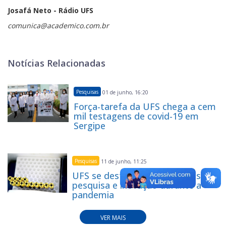
Josafá Neto - Rádio UFS
comunica@academico.com.br
Notícias Relacionadas
Pesquisas
01 de junho, 16:20
Força-tarefa da UFS chega a cem
mil testagens de covid-19 em
Sergipe
Pesquisas
11 de junho, 11:25
UFS se destaca por atividades de
pesquisa e inovação durante a
pandemia
VER MAIS