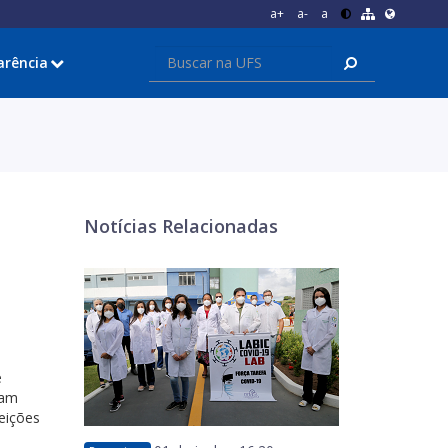
a+
a-
a
arência
Notícias Relacionadas
e
ram
eições