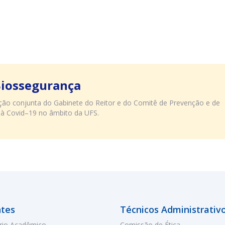
Biossegurança
uação conjunta do Gabinete do Reitor e do Comitê de Prevenção e de
 à Covid–19 no âmbito da UFS.
tes
Técnicos Administrativ
rio Acadêmico
Comissão de Ética