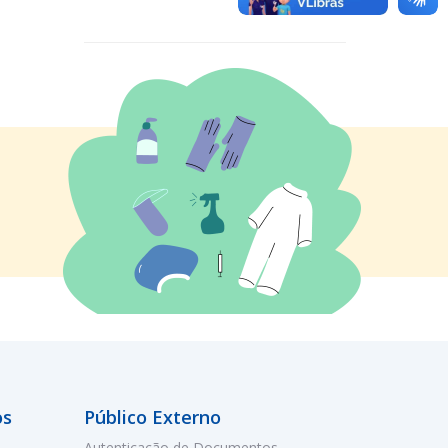
os
Público Externo
Autenticação de Documentos