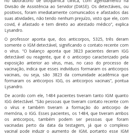
no laboratório de bioquímica clínica, com agendamento na
Divisão de Assistência ao Servidor (DIASE). Os detectáveis, ou
positivos, foram imediatamente comunicados e afastados das
suas atividades, não tendo nenhum prejuízo, visto que ele, com
covid, é afastado e tem direito ao atestado médico”, explica
Lysandro.
O professor aponta que, dos anticorpos, 5325, três deram
somente o IGM detectável, significando o contato recente com
o vírus. “O balanço aponta que 3823 pacientes deram IGG
detectável ou reagente, que é o anticorpo caracterizado pela
exposição anterior ao vírus, mas, no caso do processo de
vacinação, indica que esses indivíduos formaram os anticorpos
vacinais, ou seja, são 3823 da comunidade acadêmica que
formaram os anticorpos IGG, os anticorpos vacinais”, pontua
Lysandro.
De acordo com ele, 1484 pacientes tiveram tanto IGM quanto
IGG detectável. “São pessoas que tiveram contato recente com
o vírus e também tiveram a formação do anticorpo de
memória, o IGG. Esses pacientes, os 1484, que tiveram ambos
os anticorpos, também podem ser pessoas que foram
vacinadas perto da data da testagem, já que o complexo
vacinal pode induzir o aumento de IGM, portanto esse IGM