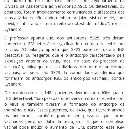
no laboratório de bioquímica clínica, com agendamento na
Divisão de Assistência ao Servidor (DIASE). Os detectáveis, ou
positivos, foram imediatamente comunicados e afastados das
suas atividades, não tendo nenhum prejuízo, visto que ele, com
covid, é afastado e tem direito ao atestado médico”, explica
Lysandro.
O professor aponta que, dos anticorpos, 5325, três deram
somente o IGM detectável, significando o contato recente com
o vírus. “O balanço aponta que 3823 pacientes deram IGG
detectável ou reagente, que é o anticorpo caracterizado pela
exposição anterior ao vírus, mas, no caso do processo de
vacinação, indica que esses indivíduos formaram os anticorpos
vacinais, ou seja, são 3823 da comunidade acadêmica que
formaram os anticorpos IGG, os anticorpos vacinais”, pontua
Lysandro.
De acordo com ele, 1484 pacientes tiveram tanto IGM quanto
IGG detectável. “São pessoas que tiveram contato recente com
o vírus e também tiveram a formação do anticorpo de
memória, o IGG. Esses pacientes, os 1484, que tiveram ambos
os anticorpos, também podem ser pessoas que foram
vacinadas perto da data da testagem, já que o complexo
vacinal pode induzir o aumento de IGM, portanto esse IGM