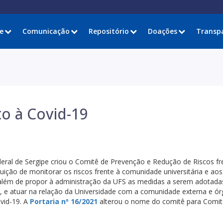
e
Comunicação
Repositório
Doações
Transp
o à Covid-19
deral de Sergipe criou o Comitê de Prevenção e Redução de Riscos fr
buição de monitorar os riscos frente à comunidade universitária e aos
 além de propor à administração da UFS as medidas a serem adotada
o, e atuar na relação da Universidade com a comunidade externa e ó
vid-19. A
Portaria nº 16/2021
alterou o nome do comitê para Comit