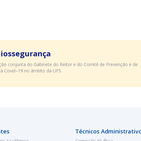
Biossegurança
uação conjunta do Gabinete do Reitor e do Comitê de Prevenção e de
 à Covid–19 no âmbito da UFS.
tes
Técnicos Administrativ
rio Acadêmico
Comissão de Ética