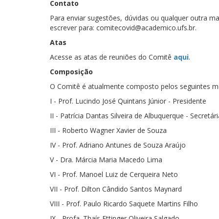
Contato
Para enviar sugestões, dúvidas ou qualquer outra m
escrever para: comitecovid@academico.ufs.br.
Atas
Acesse as atas de reuniões do Comitê
aqui
.
Composição
O Comitê é atualmente composto pelos seguintes 
I - Prof. Lucindo José Quintans Júnior - Presidente
II - Patrícia Dantas Silveira de Albuquerque - Secretári
III - Roberto Wagner Xavier de Souza
IV - Prof. Adriano Antunes de Souza Araújo
V - Dra. Márcia Maria Macedo Lima
VI - Prof. Manoel Luiz de Cerqueira Neto
VII - Prof. Dilton Cândido Santos Maynard
VIII - Prof. Paulo Ricardo Saquete Martins Filho
IX - Profa. Thaís Ettinger Oliveira Salgado