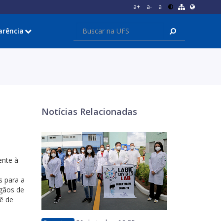
a+
a-
a
arência
Notícias Relacionadas
ente à
s para a
rgãos de
ê de