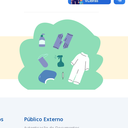
os
Público Externo
Autenticação de Documentos