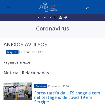
a+
a-
a
Coronavírus
ANEXOS AVULSOS
Pesquisas
05 de outubro, 14:13
Página de anexos
Notícias Relacionadas
Pesquisas
01 de junho, 16:20
Força-tarefa da UFS chega a cem
mil testagens de covid-19 em
Sergipe