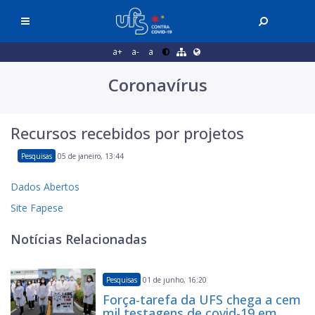
a+
a-
a
Coronavírus
Recursos recebidos por projetos
Pesquisas
05 de janeiro, 13:44
Dados Abertos
Site Fapese
Notícias Relacionadas
Pesquisas
01 de junho, 16:20
Força-tarefa da UFS chega a cem
mil testagens de covid-19 em