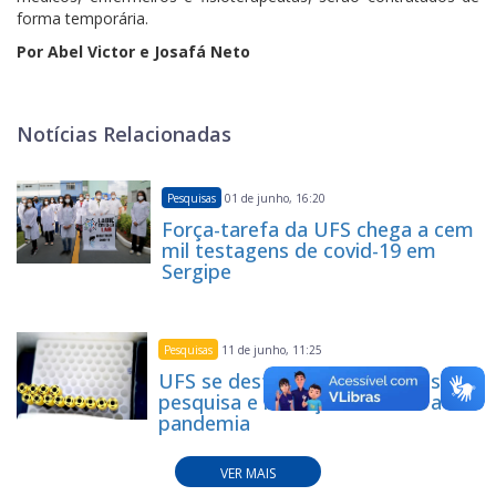
forma temporária.
Por Abel Victor e Josafá Neto
Notícias Relacionadas
Pesquisas
01 de junho, 16:20
Força-tarefa da UFS chega a cem
mil testagens de covid-19 em
Sergipe
Pesquisas
11 de junho, 11:25
UFS se destaca por atividades de
pesquisa e inovação durante a
pandemia
VER MAIS